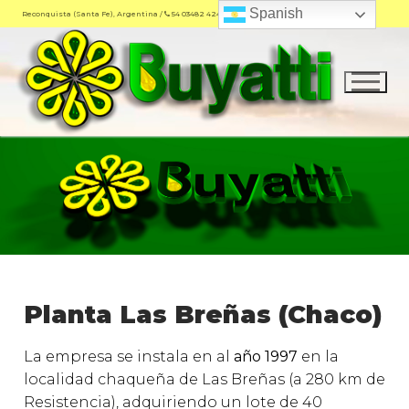
Spanish
Reconquista (Santa Fe), Argentina /
54 03482 424700
Home
Planta Las Breñas (Chaco)
Empresa
La empresa se instala en al
año 1997
en la
Productos
localidad chaqueña de Las Breñas (a 280 km de
Resistencia), adquiriendo un lote de 40