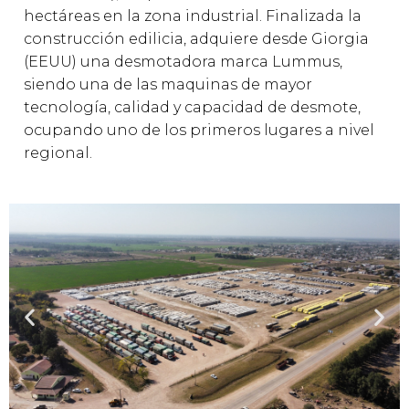
Plantas Industriales
hectáreas en la zona industrial. Finalizada la
Sectores
construcción edilicia, adquiere desde Giorgia
(EEUU) una desmotadora marca Lummus,
Medio Ambiente
siendo una de las maquinas de mayor
tecnología, calidad y capacidad de desmote,
Contactos
ocupando uno de los primeros lugares a nivel
Galería de Fotos
regional.